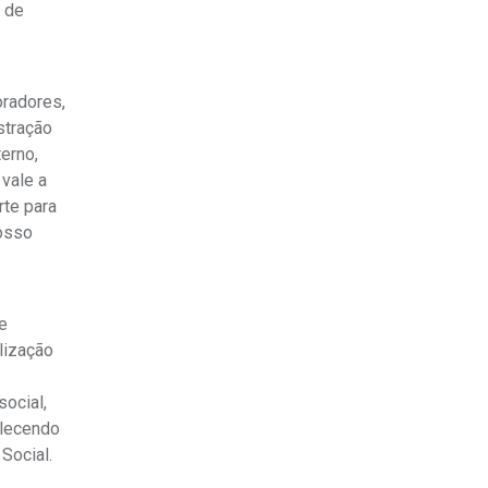
a de
oradores,
stração
erno,
 vale a
rte para
nosso
e
lização
social,
alecendo
Social.