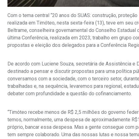
Com o tema central “20 anos do SUAS: construção, proteção s
realizada em Timóteo, nesta sexta-feira (13), teve em seu c
Beltrame, conselheira governamental do Conselho Estadual d
última Conferência, realizada em 2023; trabalho em grupo c
propostas e eleição dos delegados para a Conferência Regi
De acordo com Luciene Souza, secretária de Assistência e D
destinado a pensar e discutir propostas para uma política 
conversamos com a sociedade, com o terceiro setor, durante
trabalhadas e, na sequência, levaremos para regional, estadua
debater com profundidade a questão do cofinanciamento.
“Timóteo recebe menos de R$ 2,5 milhões do governo federal
temos, normalmente, uma despesa de aproximadamente R$12 m
próprio, bancar essa despesa. Mas a gente consegue com parc
tem sempre colaborado. Uma das nossas lutas e nossa temát