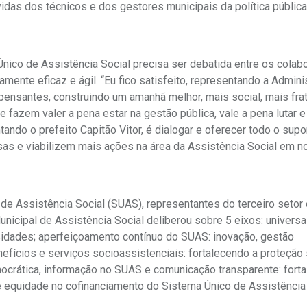
 vidas dos técnicos e dos gestores municipais da política públic
 Único de Assistência Social precisa ser debatida entre os colab
amente eficaz e ágil. “Eu fico satisfeito, representando a Admini
pensantes, construindo um amanhã melhor, mais social, mais frat
fazem valer a pena estar na gestão pública, vale a pena lutar e
ando o prefeito Capitão Vitor, é dialogar e oferecer todo o supo
sas e viabilizem mais ações na área da Assistência Social em 
e Assistência Social (SUAS), representantes do terceiro setor 
unicipal de Assistência Social deliberou sobre 5 eixos: universa
sidades; aperfeiçoamento contínuo do SUAS: inovação, gestão
nefícios e serviços socioassistenciais: fortalecendo a proteção 
ocrática, informação no SUAS e comunicação transparente: fort
 e equidade no cofinanciamento do Sistema Único de Assistência 