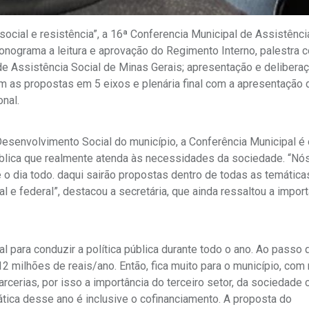
ocial e resistência”, a 16ª Conferencia Municipal de Assistênci
ronograma a leitura e aprovação do Regimento Interno, palestra 
e Assistência Social de Minas Gerais; apresentação e delibera
om as propostas em 5 eixos e plenária final com a apresentação 
onal.
esenvolvimento Social do município, a Conferência Municipal é
pública que realmente atenda às necessidades da sociedade. “Nó
 o dia todo. daqui sairão propostas dentro de todas as temática
l e federal”, destacou a secretária, que ainda ressaltou a impor
 para conduzir a política pública durante todo o ano. Ao passo 
ilhões de reais/ano. Então, fica muito para o município, com 
erias, por isso a importância do terceiro setor, da sociedade ci
ica desse ano é inclusive o cofinanciamento. A proposta do