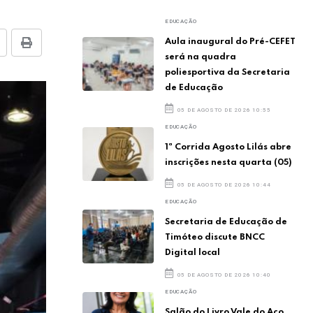
EDUCAÇÃO
Aula inaugural do Pré-CEFET
será na quadra
poliesportiva da Secretaria
de Educação
05 DE AGOSTO DE 2026 10:55
EDUCAÇÃO
1ª Corrida Agosto Lilás abre
inscrições nesta quarta (05)
05 DE AGOSTO DE 2026 10:44
EDUCAÇÃO
Secretaria de Educação de
Timóteo discute BNCC
Digital local
05 DE AGOSTO DE 2026 10:40
EDUCAÇÃO
Salão do Livro Vale do Aço