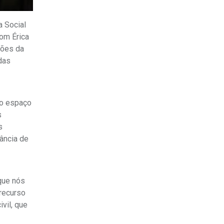
a Social
com Érica
ções da
das
 o espaço
s
s
tância de
que nós
recurso
vil, que