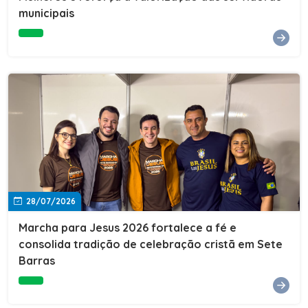
Cultura, Esporte e Lazer, Paulo Thomas, prestigiou os
municipais
formandos e destacou a importância da educação como
ferramenta de transformação social. "A educação abre
portas, transforma histórias e cria oportunidades. A
retomada e a ampliação da EJA representam um
compromisso da nossa gestão com a inclusão,
oferecendo a jovens e adultos a oportunidade de
concluir seus estudos e construir um futuro melhor.
Cada certificado entregue simboliza esforço,
determinação e a certeza de que investir em educação
é investir no desenvolvimento de Sete Barras."A
Prefeitura de Sete Barras também agradeceu ao SESI,
parceiro fundamental na retomada e ampliação da
Educação de Jovens e Adultos, aos professores, à
equipe da Secretaria Municipal de Educação e a todos
os profissionais que contribuíram para que esse
28/07/2026
importante projeto voltasse a transformar a vida de
dezenas de famílias.
Marcha para Jesus 2026 fortalece a fé e
consolida tradição de celebração cristã em Sete
Barras