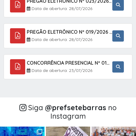
PREGÃO ELETRÔNICO Nº 023/2026 - AQUISIÇÃO DE ENXOVAL INFANTIL, EM ATENDIMENTO À SECRETARIA MUNICIPAL DE EDUCAÇÃO, ATRAVÉS DO SISTEMA DE REGISTRO DE PREÇOS (SRP).
Data de abertura: 28/07/2026
PREGÃO ELETRÔNICO Nº 019/2026 - CONTRATAÇÃO DE EMPRESA ESPECIALIZADA PARA A PRESTAÇÃO DE SERVIÇOS VETERINÁRIOS CLÍNICOS E CIRÚRGICOS, COM FOCO EM AÇÕES DE SAÚDE PÚBLICA, BEM-ESTAR ANIMAL E CONTROLE POPULACIONAL ÉTICO DE CÃES E GATOS, EM ATENDIMENTO À
Data de abertura: 28/07/2026
CONCORRÊNCIA PRESENCIAL Nº 018/2026 - PAVIMENTAÇÃO ASFÁLTICA NO BAIRRO VOTUPOCA ? ESTRADA DA RAPOSA, NO MUNICÍPIO DE SETE BARRAS/SP
Data de abertura: 23/07/2026
Siga
@‌prefsetebarras
no
Instagram