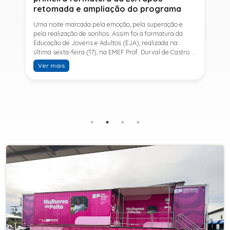
retomada e ampliação do programa
Uma noite marcada pela emoção, pela superação e
pela realização de sonhos. Assim foi a formatura da
Educação de Jovens e Adultos (EJA), realizada na
última sexta-feira (17), na EMEF Prof. Durval de Castro. A
cerimônia celebrou a conclusão dos estudos de 53
Ver mais
alunos e entrou para a história ao marcar a primeira
formatura do Ensino Fundamental II e do Ensino Médio
desde a retomada e ampliação da modalidade no
município.A retomada da EJA foi viabilizada por meio
da parceria entre a Prefeitura de Sete Barras, por
intermédio da Secretaria Municipal de Educação, e o
SESI, ampliando o acesso à educação e oferecendo uma
nova oportunidade para jovens e adultos que decidiram
retomar os estudos.A última turma da Educação de
Jovens e Adultos formada pelo município foi em 2016,
contemplando apenas o Ensino Fundamental I (1º ao 5º
ano). Após nove anos, a modalidade voltou a ser
oferecida em Sete Barras e, a partir de agosto de 2025,
passou por uma importante ampliação. Em parceria
com o SESI, a Prefeitura passou a disponibilizar também
o Ensino Fundamental II (6º ao 9º ano) e o Ensino
Médio, ampliando significativamente as oportunidades
para que jovens e adultos concluam sua formação.A