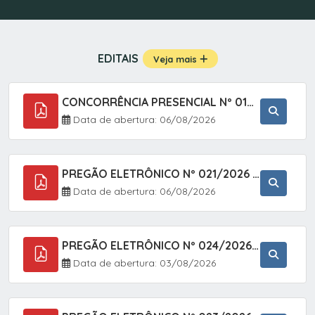
EDITAIS
Veja mais
CONCORRÊNCIA PRESENCIAL Nº 019/2025 - PAVIMENTAÇÃO ASFÁLTICA EM TRECHO DA RUA 2 NO BAIRRO VILA SOARES NO MUNICÍPIO DE SETE BARRAS/SP.
Data de abertura: 06/08/2026
PREGÃO ELETRÔNICO Nº 021/2026 - AQUISIÇÃO DE CONTENTORES E CARRINHOS, DESTINADOS A COLETIVA E MANEJO DE RESÍDUOS SÓLIDOS, ATRAVÉS DO SISTEMA DE REGISTRO DE PREÇOS (SRP)
Data de abertura: 06/08/2026
PREGÃO ELETRÔNICO Nº 024/2026 - AQUISIÇÃO DE GÁS MEDICINAL TIPO OXIGÊNIO (1,00 M3, 3,00 M3 E 10,00 M3), EM ATENDIMENTO À SECRETARIA MUNICIPAL DE SAÚDE, ATRAVÉS DO SISTEMA DE REGISTRO DE PREÇOS (SRP)
Data de abertura: 03/08/2026