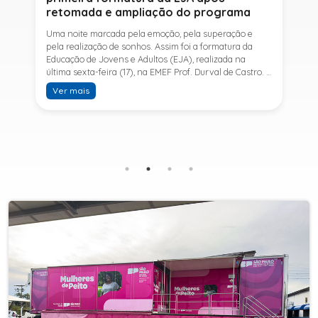
retomada e ampliação do programa
Uma noite marcada pela emoção, pela superação e
pela realização de sonhos. Assim foi a formatura da
Educação de Jovens e Adultos (EJA), realizada na
última sexta-feira (17), na EMEF Prof. Durval de Castro. A
cerimônia celebrou a conclusão dos estudos de 53
Ver mais
alunos e entrou para a história ao marcar a primeira
formatura do Ensino Fundamental II e do Ensino Médio
desde a retomada e ampliação da modalidade no
município.A retomada da EJA foi viabilizada por meio
da parceria entre a Prefeitura de Sete Barras, por
intermédio da Secretaria Municipal de Educação, e o
SESI, ampliando o acesso à educação e oferecendo uma
nova oportunidade para jovens e adultos que decidiram
retomar os estudos.A última turma da Educação de
Jovens e Adultos formada pelo município foi em 2016,
contemplando apenas o Ensino Fundamental I (1º ao 5º
ano). Após nove anos, a modalidade voltou a ser
oferecida em Sete Barras e, a partir de agosto de 2025,
passou por uma importante ampliação. Em parceria
com o SESI, a Prefeitura passou a disponibilizar também
o Ensino Fundamental II (6º ao 9º ano) e o Ensino
Médio, ampliando significativamente as oportunidades
para que jovens e adultos concluam sua formação.A