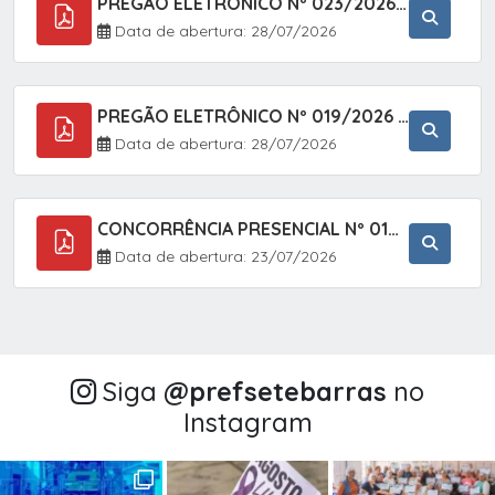
PREGÃO ELETRÔNICO Nº 023/2026 - AQUISIÇÃO DE ENXOVAL INFANTIL, EM ATENDIMENTO À SECRETARIA MUNICIPAL DE EDUCAÇÃO, ATRAVÉS DO SISTEMA DE REGISTRO DE PREÇOS (SRP).
Data de abertura: 28/07/2026
PREGÃO ELETRÔNICO Nº 019/2026 - CONTRATAÇÃO DE EMPRESA ESPECIALIZADA PARA A PRESTAÇÃO DE SERVIÇOS VETERINÁRIOS CLÍNICOS E CIRÚRGICOS, COM FOCO EM AÇÕES DE SAÚDE PÚBLICA, BEM-ESTAR ANIMAL E CONTROLE POPULACIONAL ÉTICO DE CÃES E GATOS, EM ATENDIMENTO À
Data de abertura: 28/07/2026
CONCORRÊNCIA PRESENCIAL Nº 018/2026 - PAVIMENTAÇÃO ASFÁLTICA NO BAIRRO VOTUPOCA ? ESTRADA DA RAPOSA, NO MUNICÍPIO DE SETE BARRAS/SP
Data de abertura: 23/07/2026
Siga
@‌prefsetebarras
no
Instagram