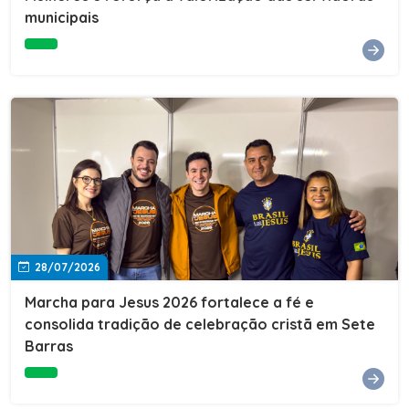
Cultura, Esporte e Lazer, Paulo Thomas, prestigiou os
municipais
formandos e destacou a importância da educação como
ferramenta de transformação social. "A educação abre
portas, transforma histórias e cria oportunidades. A
retomada e a ampliação da EJA representam um
compromisso da nossa gestão com a inclusão,
oferecendo a jovens e adultos a oportunidade de
concluir seus estudos e construir um futuro melhor.
Cada certificado entregue simboliza esforço,
determinação e a certeza de que investir em educação
é investir no desenvolvimento de Sete Barras."A
Prefeitura de Sete Barras também agradeceu ao SESI,
parceiro fundamental na retomada e ampliação da
Educação de Jovens e Adultos, aos professores, à
equipe da Secretaria Municipal de Educação e a todos
os profissionais que contribuíram para que esse
28/07/2026
importante projeto voltasse a transformar a vida de
dezenas de famílias.
Marcha para Jesus 2026 fortalece a fé e
consolida tradição de celebração cristã em Sete
Barras