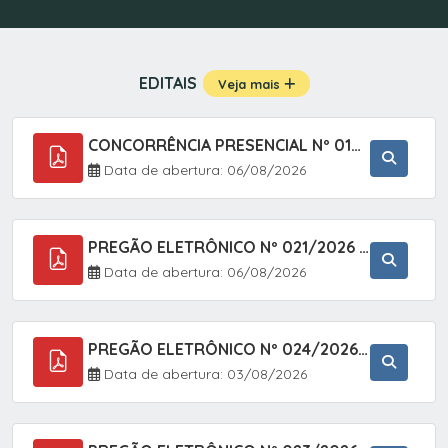
EDITAIS
Veja mais
CONCORRÊNCIA PRESENCIAL Nº 019/2025 - PAVIMENTAÇÃO ASFÁLTICA EM TRECHO DA RUA 2 NO BAIRRO VILA SOARES NO MUNICÍPIO DE SETE BARRAS/SP.
Data de abertura: 06/08/2026
PREGÃO ELETRÔNICO Nº 021/2026 - AQUISIÇÃO DE CONTENTORES E CARRINHOS, DESTINADOS A COLETIVA E MANEJO DE RESÍDUOS SÓLIDOS, ATRAVÉS DO SISTEMA DE REGISTRO DE PREÇOS (SRP)
Data de abertura: 06/08/2026
PREGÃO ELETRÔNICO Nº 024/2026 - AQUISIÇÃO DE GÁS MEDICINAL TIPO OXIGÊNIO (1,00 M3, 3,00 M3 E 10,00 M3), EM ATENDIMENTO À SECRETARIA MUNICIPAL DE SAÚDE, ATRAVÉS DO SISTEMA DE REGISTRO DE PREÇOS (SRP)
Data de abertura: 03/08/2026