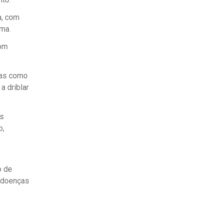
a, com
ma.
bom
icas como
a driblar
is
o,
o de
a doenças