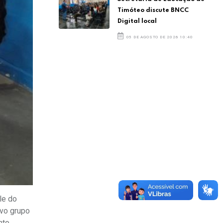
Timóteo discute BNCC
Digital local
05 DE AGOSTO DE 2026 10:40
le do
ovo grupo
nto.