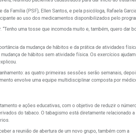
da Família (PSF), Ellen Santos, e pela psicóloga, Rafaela Garci
icipante ao uso dos medicamentos disponibilizados pelo progra
par. “Tenho uma tosse que incomoda muito e, também, quero dar 
mportância da mudança de hábitos e da prática de atividades fís
mudança de hábitos sem atividade física. Os exercícios ajudam 
explicou.
panhamento: as quatro primeiras sessões serão semanais, depo
amento envolve uma equipe multidisciplinar composta por médic
tamento e ações educativas, com o objetivo de reduzir o númer
rivados do tabaco. O tabagismo está diretamente relacionado 
rios.
receber a reunião de abertura de um novo grupo, também com a