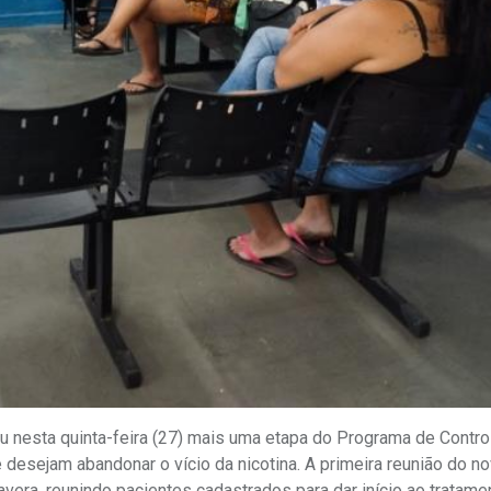
ou nesta quinta-feira (27) mais uma etapa do Programa de Contro
 desejam abandonar o vício da nicotina. A primeira reunião do n
era, reunindo pacientes cadastrados para dar início ao tratame