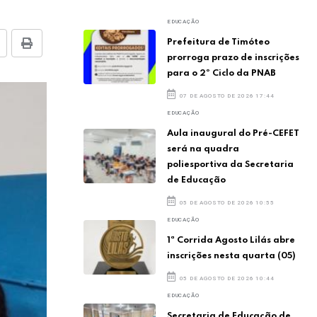
EDUCAÇÃO
Prefeitura de Timóteo
prorroga prazo de inscrições
para o 2º Ciclo da PNAB
07 DE AGOSTO DE 2026 17:44
EDUCAÇÃO
Aula inaugural do Pré-CEFET
será na quadra
poliesportiva da Secretaria
de Educação
05 DE AGOSTO DE 2026 10:55
EDUCAÇÃO
1ª Corrida Agosto Lilás abre
inscrições nesta quarta (05)
05 DE AGOSTO DE 2026 10:44
EDUCAÇÃO
Secretaria de Educação de