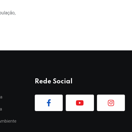
pulação,
Rede Social
ia
a
Ambiente