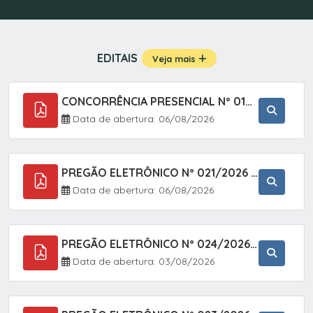
EDITAIS
Veja mais
CONCORRÊNCIA PRESENCIAL Nº 019/2025 - PAVIMENTAÇÃO ASFÁLTICA EM TRECHO DA RUA 2 NO BAIRRO VILA SOARES NO MUNICÍPIO DE SETE BARRAS/SP.
Data de abertura: 06/08/2026
PREGÃO ELETRÔNICO Nº 021/2026 - AQUISIÇÃO DE CONTENTORES E CARRINHOS, DESTINADOS A COLETIVA E MANEJO DE RESÍDUOS SÓLIDOS, ATRAVÉS DO SISTEMA DE REGISTRO DE PREÇOS (SRP)
Data de abertura: 06/08/2026
PREGÃO ELETRÔNICO Nº 024/2026 - AQUISIÇÃO DE GÁS MEDICINAL TIPO OXIGÊNIO (1,00 M3, 3,00 M3 E 10,00 M3), EM ATENDIMENTO À SECRETARIA MUNICIPAL DE SAÚDE, ATRAVÉS DO SISTEMA DE REGISTRO DE PREÇOS (SRP)
Data de abertura: 03/08/2026