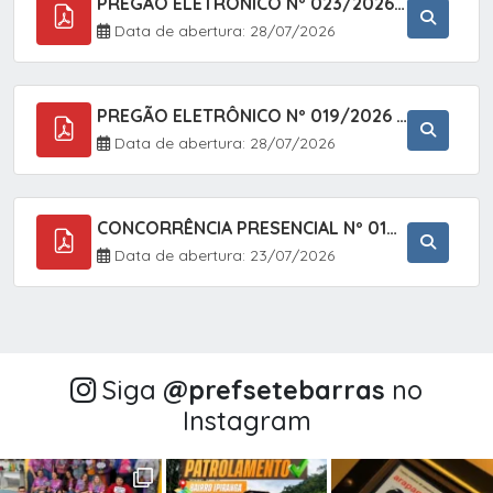
PREGÃO ELETRÔNICO Nº 023/2026 - AQUISIÇÃO DE ENXOVAL INFANTIL, EM ATENDIMENTO À SECRETARIA MUNICIPAL DE EDUCAÇÃO, ATRAVÉS DO SISTEMA DE REGISTRO DE PREÇOS (SRP).
Data de abertura: 28/07/2026
PREGÃO ELETRÔNICO Nº 019/2026 - CONTRATAÇÃO DE EMPRESA ESPECIALIZADA PARA A PRESTAÇÃO DE SERVIÇOS VETERINÁRIOS CLÍNICOS E CIRÚRGICOS, COM FOCO EM AÇÕES DE SAÚDE PÚBLICA, BEM-ESTAR ANIMAL E CONTROLE POPULACIONAL ÉTICO DE CÃES E GATOS, EM ATENDIMENTO À
Data de abertura: 28/07/2026
CONCORRÊNCIA PRESENCIAL Nº 018/2026 - PAVIMENTAÇÃO ASFÁLTICA NO BAIRRO VOTUPOCA ? ESTRADA DA RAPOSA, NO MUNICÍPIO DE SETE BARRAS/SP
Data de abertura: 23/07/2026
Siga
@‌prefsetebarras
no
Instagram