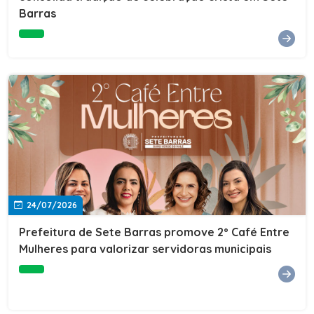
Barras
e do Instituto de Desenvolvimento Profissional
(IDEP).SERVIÇORede de Negócios 7BData: 11 de agosto
(terça-feira)Horário: 18h30Local: Rua Dr. Júlio Prestes,
692 – Centro – Sete Barras/SPPalestrante: Tiago
Ferreira – Especialista em técnicas de vendas Telecom e
fundador da empresa Seu Consultor.Inscrições: FAÇA
AQUI
24/07/2026
Prefeitura de Sete Barras promove 2º Café Entre
Mulheres para valorizar servidoras municipais