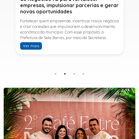
empresas, impulsionar parcerias e gerar
novas oportunidades
Fortalecer quem empreende, incentivar novos negócios
e criar conexões que impulsionem o desenvolvimento
econômico do município. Com esse propósito, a
Prefeitura de Sete Barras, por meio da Secretaria
Municipal de Turismo e Desenvolvimento Econômico,
Ver mais
promove na próxima terça-feira (11) a Rede de Negócios
7B, um encontro voltado a empresários,
empreendedores e profissionais que desejam ampliar
conhecimentos, estabelecer parcerias e identificar
novas oportunidades de crescimento.A programação
contará com a palestra de Tiago Ferreira, especialista
em técnicas de vendas para o setor de
telecomunicações e fundador da empresa Seu
Consultor, que compartilhará estratégias para
aumentar resultados, fortalecer relacionamentos
comerciais e ampliar as oportunidades de
negócios.Para a Secretária Municipal de Turismo e
Desenvolvimento Econômico, Edna Carvalho, a Rede de
Negócios 7B representa mais uma iniciativa da gestão
do Prefeito Ítalo Costa para fortalecer o
empreendedorismo e incentivar o crescimento das
empresas locais. "O Prefeito Ítalo Costa incentiva a