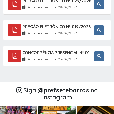
PREGÃO ELETRÔNICO Nº 023/2026 - AQUISIÇÃO DE ENXOVAL INFANTIL, EM ATENDIMENTO À SECRETARIA MUNICIPAL DE EDUCAÇÃO, ATRAVÉS DO SISTEMA DE REGISTRO DE PREÇOS (SRP).
Data de abertura: 28/07/2026
PREGÃO ELETRÔNICO Nº 019/2026 - CONTRATAÇÃO DE EMPRESA ESPECIALIZADA PARA A PRESTAÇÃO DE SERVIÇOS VETERINÁRIOS CLÍNICOS E CIRÚRGICOS, COM FOCO EM AÇÕES DE SAÚDE PÚBLICA, BEM-ESTAR ANIMAL E CONTROLE POPULACIONAL ÉTICO DE CÃES E GATOS, EM ATENDIMENTO À
Data de abertura: 28/07/2026
CONCORRÊNCIA PRESENCIAL Nº 018/2026 - PAVIMENTAÇÃO ASFÁLTICA NO BAIRRO VOTUPOCA ? ESTRADA DA RAPOSA, NO MUNICÍPIO DE SETE BARRAS/SP
Data de abertura: 23/07/2026
Siga
@‌prefsetebarras
no
Instagram