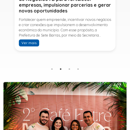
empresas, impulsionar parcerias e gerar
novas oportunidades
Fortalecer quem empreende, incentivar novos negócios
e criar conexões que impulsionem o desenvolvimento
econômico do município. Com esse propósito, a
Prefeitura de Sete Barras, por meio da Secretaria
Municipal de Turismo e Desenvolvimento Econômico,
Ver mais
promove na próxima terça-feira (11) a Rede de Negócios
7B, um encontro voltado a empresários,
empreendedores e profissionais que desejam ampliar
conhecimentos, estabelecer parcerias e identificar
novas oportunidades de crescimento.A programação
contará com a palestra de Tiago Ferreira, especialista
em técnicas de vendas para o setor de
telecomunicações e fundador da empresa Seu
Consultor, que compartilhará estratégias para
aumentar resultados, fortalecer relacionamentos
comerciais e ampliar as oportunidades de
negócios.Para a Secretária Municipal de Turismo e
Desenvolvimento Econômico, Edna Carvalho, a Rede de
Negócios 7B representa mais uma iniciativa da gestão
do Prefeito Ítalo Costa para fortalecer o
empreendedorismo e incentivar o crescimento das
empresas locais. "O Prefeito Ítalo Costa incentiva a