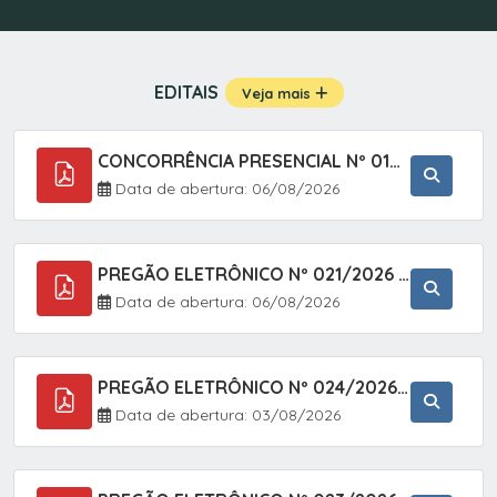
EDITAIS
Veja mais
CONCORRÊNCIA PRESENCIAL Nº 019/2025 - PAVIMENTAÇÃO ASFÁLTICA EM TRECHO DA RUA 2 NO BAIRRO VILA SOARES NO MUNICÍPIO DE SETE BARRAS/SP.
Data de abertura: 06/08/2026
PREGÃO ELETRÔNICO Nº 021/2026 - AQUISIÇÃO DE CONTENTORES E CARRINHOS, DESTINADOS A COLETIVA E MANEJO DE RESÍDUOS SÓLIDOS, ATRAVÉS DO SISTEMA DE REGISTRO DE PREÇOS (SRP)
Data de abertura: 06/08/2026
PREGÃO ELETRÔNICO Nº 024/2026 - AQUISIÇÃO DE GÁS MEDICINAL TIPO OXIGÊNIO (1,00 M3, 3,00 M3 E 10,00 M3), EM ATENDIMENTO À SECRETARIA MUNICIPAL DE SAÚDE, ATRAVÉS DO SISTEMA DE REGISTRO DE PREÇOS (SRP)
Data de abertura: 03/08/2026