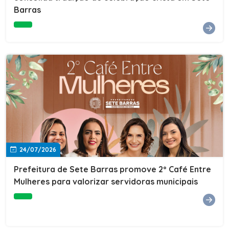
Barras
e do Instituto de Desenvolvimento Profissional
(IDEP).SERVIÇORede de Negócios 7BData: 11 de agosto
(terça-feira)Horário: 18h30Local: Rua Dr. Júlio Prestes,
692 – Centro – Sete Barras/SPPalestrante: Tiago
Ferreira – Especialista em técnicas de vendas Telecom e
fundador da empresa Seu Consultor.Inscrições: FAÇA
AQUI
24/07/2026
Prefeitura de Sete Barras promove 2º Café Entre
Mulheres para valorizar servidoras municipais